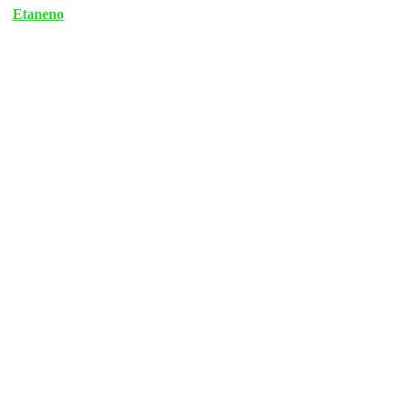
Etaneno
Vorwort
Eröffnung durch
Minister v. Trotha
Panorama